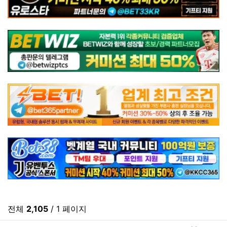
전체
2,105
/ 1 페이지