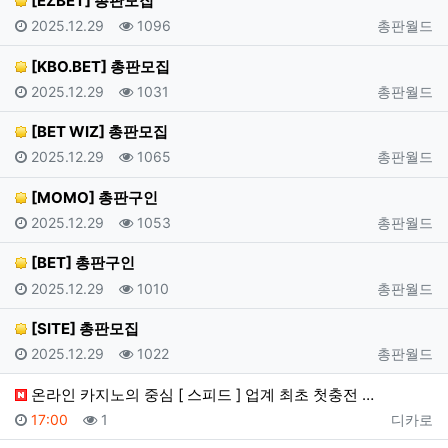
[EZBET] 총판모집
등록일
조회
등록자
2025.12.29
1096
총판월드
[KBO.BET] 총판모집
등록일
조회
등록자
2025.12.29
1031
총판월드
[BET WIZ] 총판모집
등록일
조회
등록자
2025.12.29
1065
총판월드
[MOMO] 총판구인
등록일
조회
등록자
2025.12.29
1053
총판월드
[BET] 총판구인
등록일
조회
등록자
2025.12.29
1010
총판월드
[SITE] 총판모집
등록일
조회
등록자
2025.12.29
1022
총판월드
온라인 카지노의 중심 [ 스피드 ] 업계 최초 첫충전 …
등록일
조회
등록자
17:00
1
디카로