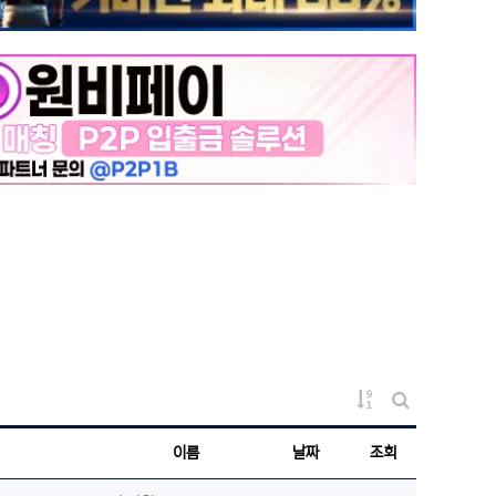
게시물 정렬
게시판 검색
이름
날짜
조회