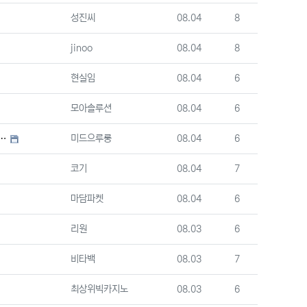
등록자
등록일
조회
성진씨
08.04
8
등록자
등록일
조회
jinoo
08.04
8
등록자
등록일
조회
현실임
08.04
6
등록자
등록일
조회
모아솔루션
08.04
6
등록자
등록일
조회
…
미드으루룽
08.04
6
등록자
등록일
조회
코기
08.04
7
등록자
등록일
조회
마담파켓
08.04
6
등록자
등록일
조회
리원
08.03
6
등록자
등록일
조회
비타백
08.03
7
등록자
등록일
조회
최상위빅카지노
08.03
6