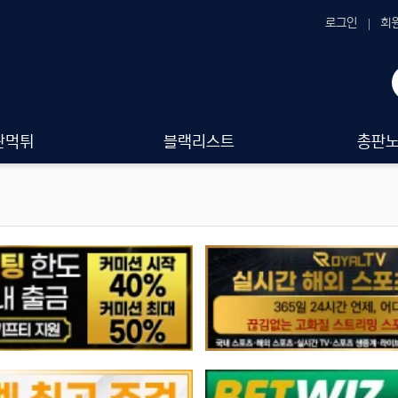
로그인
회
판먹튀
블랙리스트
총판