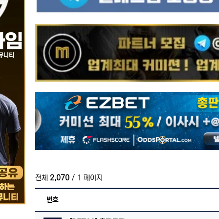
전체
2,070
/ 1 페이지
번호