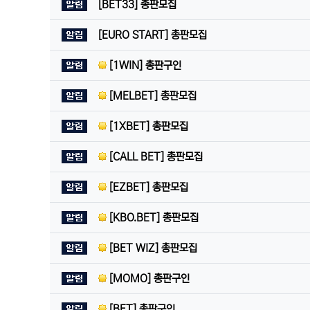
공지사항
[BET33] 총판모집
공지사항
[EURO START] 총판모집
공지사항
[1WIN] 총판구인
공지사항
[MELBET] 총판모집
공지사항
[1XBET] 총판모집
공지사항
[CALL BET] 총판모집
공지사항
[EZBET] 총판모집
공지사항
[KBO.BET] 총판모집
공지사항
[BET WIZ] 총판모집
공지사항
[MOMO] 총판구인
공지사항
[BET] 총판구인