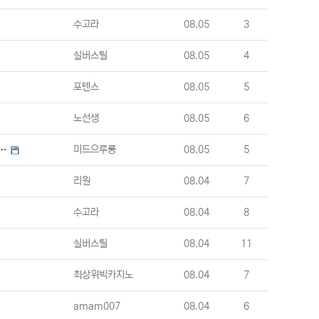
등록자
등록일
조회
수고라
08.05
3
등록자
등록일
조회
실버스틸
08.05
4
등록자
등록일
조회
포텐스
08.05
5
등록자
등록일
조회
노선생
08.05
6
등록자
등록일
조회
…
미드으루룽
08.05
5
등록자
등록일
조회
리원
08.04
7
등록자
등록일
조회
수고라
08.04
8
등록자
등록일
조회
실버스틸
08.04
11
등록자
등록일
조회
최상위빅카지노
08.04
7
등록자
등록일
조회
amam007
08.04
6