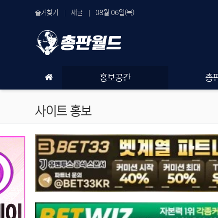
상단 네비
즐겨찾기
새글
08월 06일(목)
메인 메뉴
홍보공간
총
사이트 홍보