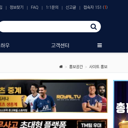
입
정보찾기
FAQ
1:1문의
신고글
접속자 151 (
1
)
노하우
고객센터
홍보공간
사이트 홍보