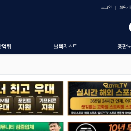
로그인
회원가
판먹튀
블랙리스트
총판