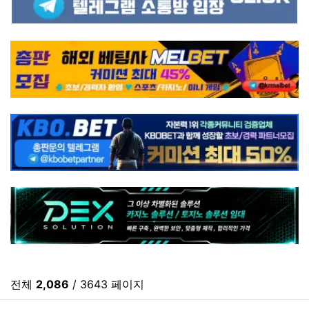
전체
2,086
/ 3643 페이지