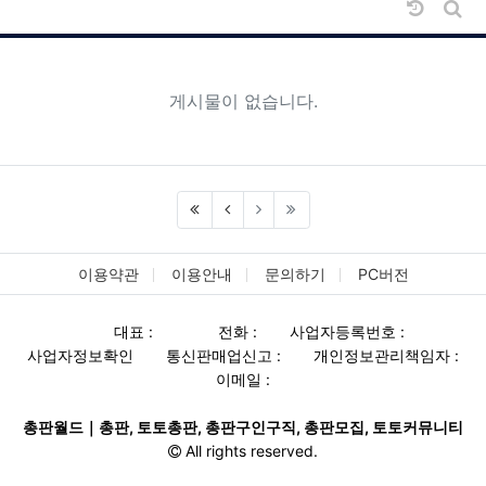
날짜순 
게시
게시물이 없습니다.
이용약관
이용안내
문의하기
PC버전
대표 :
전화 :
사업자등록번호 :
사업자정보확인
통신판매업신고 :
개인정보관리책임자 :
이메일 :
총판월드｜총판, 토토총판, 총판구인구직, 총판모집, 토토커뮤니티
All rights reserved.