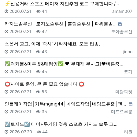
⚡️신용거래 스포츠 메이저 지인추천 코드 구매합니다 /…
등록일
조회
등록자
2026.07.21
44
amam007
카지노솔루션 | 토지노솔루션 | 홀덤솔루션 | 파워볼솔…
등록일
조회
등록자
2026.07.21
42
모아솔루션
스폰서 광고, 이제 '즉시' 시작하세요. 모든 업종, …
등록일
조회
등록자
2026.07.21
43
jinoo
✅럭키볼&미투벳&태평양✅ ❤️[무제재 무사고]❤️빠른충…
등록일
조회
등록자
2026.07.21
45
코기
⭕사이트 운영, 큰 돈 필요 없습니다.⭕
등록일
조회
등록자
2026.07.21
53
마담파켓
인플레이작업│카톡mgmg44│네임드작업│네임드유출│엔트…
등록일
조회
등록자
2026.07.21
35
미드으루룽
☑️토지노☑️ 테더+무기명 첫충 스포츠 카지노 슬롯 고…
등록일
조회
등록자
2026.07.20
44
리원