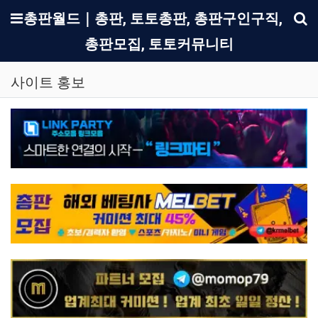
메뉴
총판월드｜총판, 토토총판, 총판구인구직,
총판모집, 토토커뮤니티
기
사이트 홍보