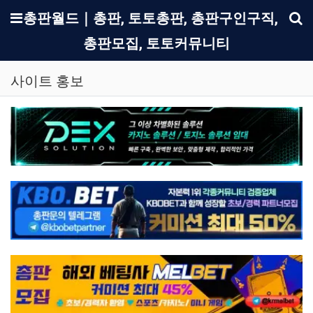
메뉴
총판월드｜총판, 토토총판, 총판구인구직,
총판모집, 토토커뮤니티
기
사이트 홍보