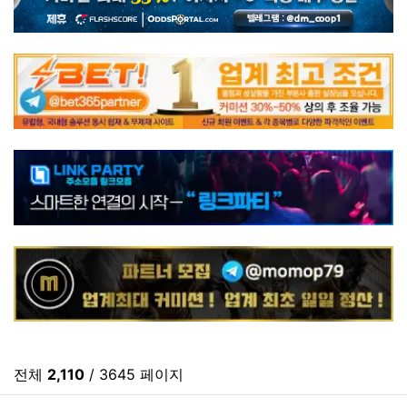
전체
2,110
/ 3645 페이지