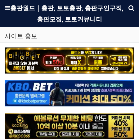
메뉴
총판월드｜총판, 토토총판, 총판구인구직,
총판모집, 토토커뮤니티
기
사이트 홍보