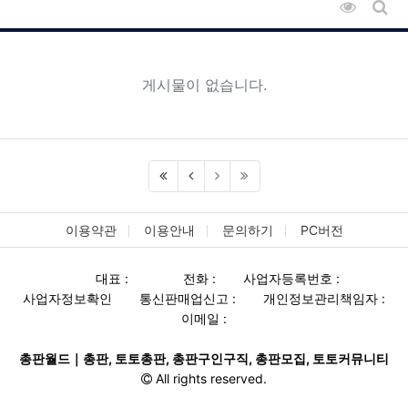
조회순 
게시
게시물이 없습니다.
이용약관
이용안내
문의하기
PC버전
대표 :
전화 :
사업자등록번호 :
사업자정보확인
통신판매업신고 :
개인정보관리책임자 :
이메일 :
총판월드｜총판, 토토총판, 총판구인구직, 총판모집, 토토커뮤니티
All rights reserved.