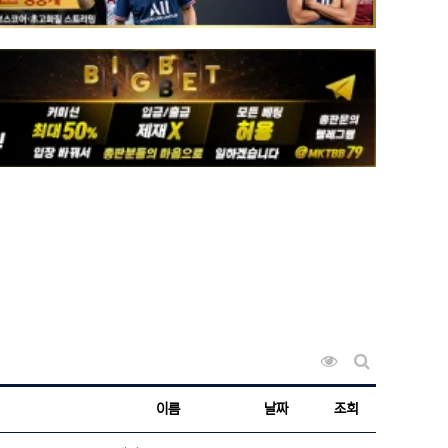
조회순 정렬
게시판 검색
이름
날짜
조회