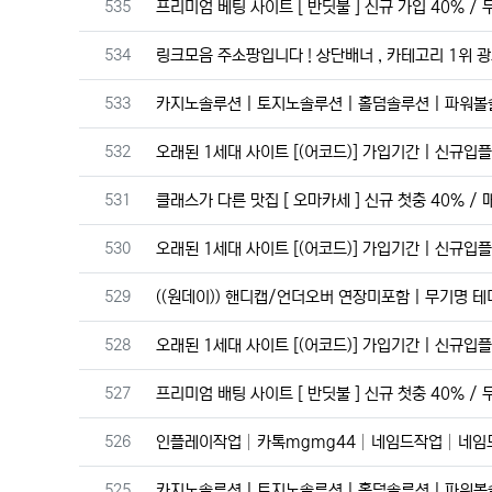
번호
535
프리미엄 베팅 사이트 [ 반딧불 ] 신규 가입 40% / 
번호
534
링크모음 주소팡입니다 ! 상단배너 , 카테고리 1위 광
번호
533
카지노솔루션 | 토지노솔루션 | 홀덤솔루션 | 파워볼
번호
532
오래된 1세대 사이트 [(어코드)] 가입기간 | 신규입플
번호
531
클래스가 다른 맛집 [ 오마카세 ] 신규 첫충 40% / 매
번호
530
오래된 1세대 사이트 [(어코드)] 가입기간 | 신규입플
번호
529
((원데이)) 핸디캡/언더오버 연장미포함 | 무기명 
번호
528
오래된 1세대 사이트 [(어코드)] 가입기간 | 신규입플
번호
527
프리미엄 배팅 사이트 [ 반딧불 ] 신규 첫충 40% / 
번호
526
인플레이작업│카톡mgmg44│네임드작업│네임
번호
525
카지노솔루션 | 토지노솔루션 | 홀덤솔루션 | 파워볼