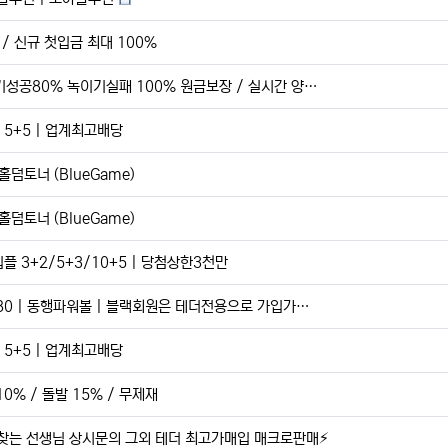
0 / 신규 첫입금 최대 100%
이기성공80% 녹이기실패 100% 원금보장 / 실시간 양…
 5+5 | 업계최고배당
홀덤토너 (BlueGame)
홀덤토너 (BlueGame)
플 3+2/5+3/10+5 | 당첨상한3천만
.80 | 동행파워볼 | 블랙회원은 테더전용으로 가입가…
 5+5 | 업계최고배당
10% / 돌발 15% / 무제재
 찾는 선생님 상시문의 그외 테더 최고가매입 매크로판매⚡️