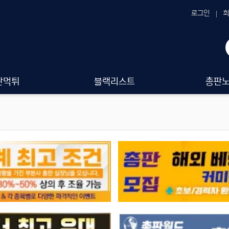
로그인
회
판먹튀
블랙리스트
총판