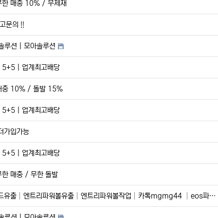
무한 매충 10% / 무제재
고문의 !!
솔루션 | 모아솔루션
 5+5 | 업계최고배당
충 10% / 돌발 15%
 5+5 | 업계최고배당
테더가입가능
 5+5 | 업계최고배당
무한 매충 / 무한 돌발
드유출│엔트리파워볼유출│엔트리파워볼작업│카톡mgmg44 │eos파…
솔루션 | 모아솔루션