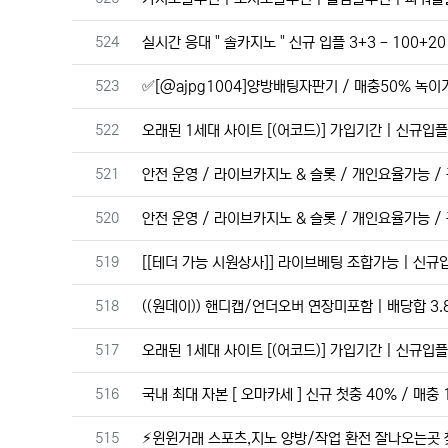
번호
524
실시간 응대 " 솔카지노 " 신규 입플 3+3 - 100+2
번호
523
✅[@ajpg1004]양방배팅자판기 / 매충50% 녹
번호
522
오래된 1세대 사이트 [(어코드)] 가입기간 | 신규입플
번호
521
안전 운영 / 라이브카지노 & 슬롯 / 개인요율가능 / 
번호
520
안전 운영 / 라이브카지노 & 슬롯 / 개인요율가능 / 
번호
519
[[테더 가능 시원상사]] 라이브베팅 조합가능 | 신규입
번호
518
((원데이)) 핸디캡/언더오버 연장미포함 | 배당합 3
번호
517
오래된 1세대 사이트 [(어코드)] 가입기간 | 신규입플
번호
516
국내 최대 자본 [ 오마카세 ] 신규 첫충 40% / 매충 
번호
515
⚡️윈윈거래 스포츠,지노 양방/작업 환전 잘나오는곳