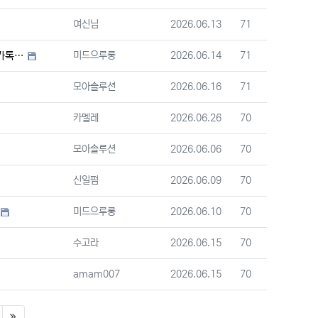
등록자
등록일
조회
여신님
2026.06.13
71
등록자
등록일
조회
카톡…
미드으루룽
2026.06.14
71
등록자
등록일
조회
모아솔루션
2026.06.16
71
등록자
등록일
조회
카멜레
2026.06.26
70
등록자
등록일
조회
모아솔루션
2026.06.06
70
등록자
등록일
조회
신일펌
2026.06.09
70
등록자
등록일
조회
미드으루룽
2026.06.10
70
등록자
등록일
조회
수고라
2026.06.15
70
등록자
등록일
조회
amam007
2026.06.15
70