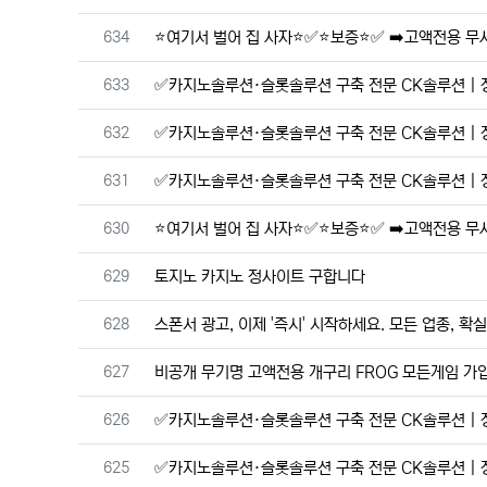
번호
634
⭐여기서 벌어 집 사자⭐✅⭐️보증⭐️✅ ➡️고액전용 무
번호
633
✅카지노솔루션·슬롯솔루션 구축 전문 CK솔루션 | 
번호
632
✅카지노솔루션·슬롯솔루션 구축 전문 CK솔루션 | 
번호
631
✅카지노솔루션·슬롯솔루션 구축 전문 CK솔루션 | 
번호
630
⭐여기서 벌어 집 사자⭐✅⭐️보증⭐️✅ ➡️고액전용 무
번호
629
토지노 카지노 정사이트 구합니다
번호
628
스폰서 광고, 이제 '즉시' 시작하세요. 모든 업종, 확
번호
627
비공개 무기명 고액전용 개구리 FROG 모든게임 가입
번호
626
✅카지노솔루션·슬롯솔루션 구축 전문 CK솔루션 | 
번호
625
✅카지노솔루션·슬롯솔루션 구축 전문 CK솔루션 | 