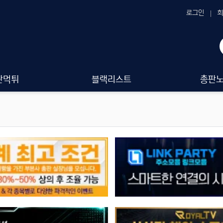
로그인
회
판먹튀
블랙리스트
총판