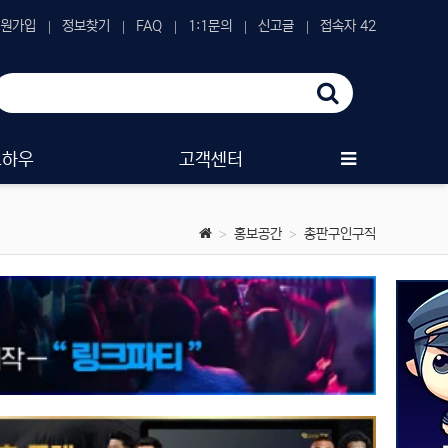
원가입
정보찾기
FAQ
1:1문의
신고글
접속자 42
노하우
고객센터
홍보공간
총판구인구직