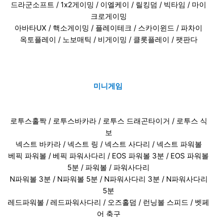
드라군소프트 / 1x2게이밍 / 이엘케이 / 릴킹덤 / 빅타임 / 마이
크로게이밍
아바타UX / 핵소게이밍 / 플레이테크 / 스카이윈드 / 파차이
옥토플레이 / 노보매틱 / 비게이밍 / 클롯플레이 / 팻판다
미니게임
로투스홀짝 / 로투스바카라 / 로투스 드래곤타이거 / 로투스 식
보
넥스트 바카라 / 넥스트 링 / 넥스트 사다리 / 넥스트 파워볼
베픽 파워볼 / 베픽 파워사다리 / EOS 파워볼 3분 / EOS 파워볼
5분 / 파워볼 / 파워사다리
N파워볼 3분 / N파워볼 5분 / N파워사다리 3분 / N파워사다리
5분
레드파워볼 / 레드파워사다리 / 오즈홀덤 / 런닝볼 스피드 / 벳페
어 축구