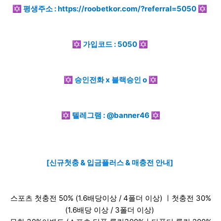
✡️ 평생주소 :
https://roobetkor.com/?referral=5050
✡️
✡️ 가입코드 : 5050 ✡️
✡️ 승인전화 x 블랙승인 o ✡️
✡️ 텔레그램 : @banner46 ✡️
[신규첫충 & 입금플러스 & 매충전 안내]
스포츠 첫충전 50% (1.6배당이상 / 4폴더 이상) ㅣ첫충전 30%
(1.6배당 이상 / 3폴더 이상)