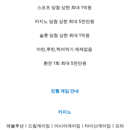
스포츠 당첨 상한 최대 1억원
카지노 당첨 상한 최대 5천만원
슬롯 당첨 상한 최대 1억원
마틴,루틴,찍어먹기 제재없음
환전 1회 최대 5천만원
진행 게임 안내
카지노
에볼루션ㅣ드림게이밍ㅣ아시아게이밍ㅣ타이산게이밍ㅣ프라