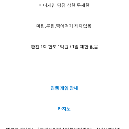
미니게임 당첨 상한 무제한
마틴,루틴,찍어먹기 제재없음
환전 1회 한도 1억원 / 1일 제한 없음
진행 게임 안내
카지노