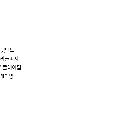
/ 넷엔트
트리플피지
/ 플레이펄
로게이밍