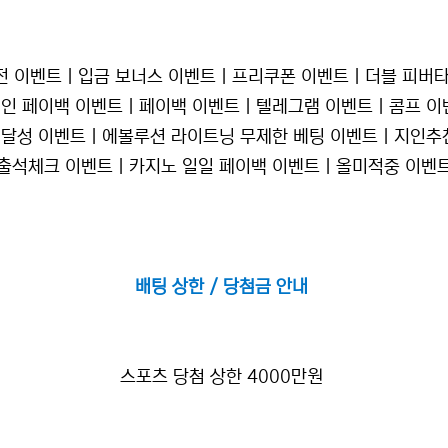
전 이벤트ㅣ입금 보너스 이벤트ㅣ프리쿠폰 이벤트ㅣ더블 피버
인 페이백 이벤트ㅣ페이백 이벤트ㅣ텔레그램 이벤트ㅣ콤프 
 달성 이벤트ㅣ에볼루션 라이트닝 무제한 베팅 이벤트ㅣ지인추
출석체크 이벤트ㅣ카지노 일일 페이백 이벤트ㅣ올미적중 이벤
배팅 상한 / 당첨금 안내
스포츠 당첨 상한 4000만원