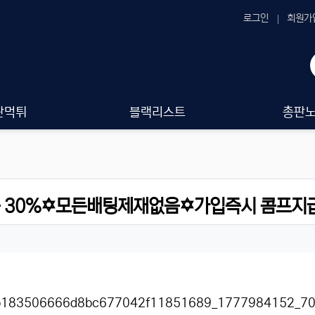
로그인
회원가
판먹튀
블랙리스트
총판
매충 30%✡️모든배팅제재없음✡️가입즉시 콤프지