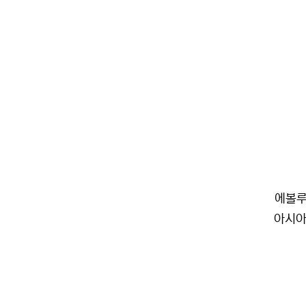
에볼루
아시아