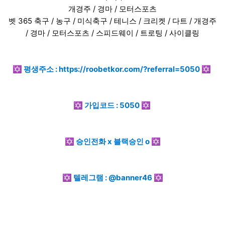
개경주 / 경마 / 모터스포츠
벳 365 축구 / 농구 / 미식축구 / 테니스 / 크리켓 / 다트 / 개경주
/ 경마 / 모터스포츠 / 스피드웨이 / 트로팅 / 사이클링
✡️ 평생주소 :
https://roobetkor.com/?referral=5050
✡️
✡️ 가입코드 : 5050 ✡️
✡️ 승인전화 x 블랙승인 o ✡️
✡️ 텔레그램 : @banner46 ✡️