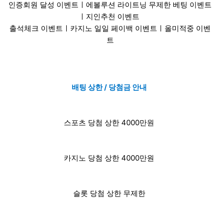
인증회원 달성 이벤트ㅣ에볼루션 라이트닝 무제한 베팅 이벤트
ㅣ지인추천 이벤트
출석체크 이벤트ㅣ카지노 일일 페이백 이벤트ㅣ올미적중 이벤
트
배팅 상한 / 당첨금 안내
스포츠 당첨 상한 4000만원
카지노 당첨 상한 4000만원
슬롯 당첨 상한 무제한