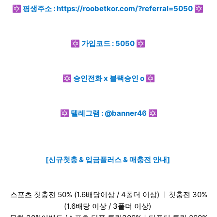
✡️ 평생주소 :
https://roobetkor.com/?referral=5050
✡️
✡️ 가입코드 : 5050 ✡️
✡️ 승인전화 x 블랙승인 o ✡️
✡️ 텔레그램 : @banner46 ✡️
[신규첫충 & 입금플러스 & 매충전 안내]
스포츠 첫충전 50% (1.6배당이상 / 4폴더 이상) ㅣ첫충전 30%
(1.6배당 이상 / 3폴더 이상)