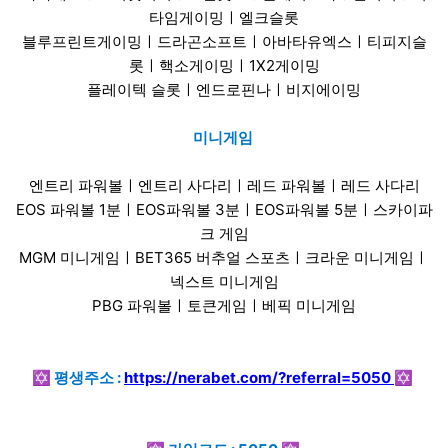
타임게이밍ㅣ엘크슬롯
블루프린트게이밍ㅣ드라곤소프트ㅣ아바타유엑스ㅣ티피지슬
롯ㅣ핵소게이밍ㅣ1X2게이밍
플레이텍 슬롯ㅣ엔드로핀나ㅣ비지에이밍
미니게임
엔트리 파워볼ㅣ엔트리 사다리ㅣ레드 파워볼ㅣ레드 사다리
EOS 파워볼 1분ㅣEOS파워볼 3분ㅣEOS파워볼 5분ㅣ스카이파
크 게임
MGM 미니게임ㅣBET365 버추얼 스포츠ㅣ크라운 미니게임ㅣ
넥스트 미니게임
PBG 파워볼ㅣ토큰게임ㅣ베픽 미니게임
✡️ 평생주소 :
https://nerabet.com/?referral=5050
✡️