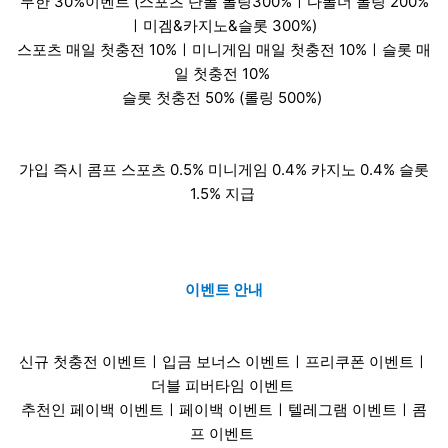
무한 30%이벤트 (스포츠 단폴 롤링300%ㅣ다폴더 롤링 200%
ㅣ미겜&카지노&슬롯 300%)
스포츠 매일 첫충전 10%ㅣ미니게임 매일 첫충전 10%ㅣ슬롯 매
일 첫충전 10%
슬롯 첫충전 50% (롤링 500%)
가입 즉시 콤프 스포츠 0.5% 미니게임 0.4% 카지노 0.4% 슬롯
1.5% 지급
이벤트 안내
신규 첫충전 이벤트ㅣ입금 보너스 이벤트ㅣ프리쿠폰 이벤트ㅣ
더블 피버타임 이벤트
추천인 페이백 이벤트ㅣ페이백 이벤트ㅣ텔레그램 이벤트ㅣ콤
프 이벤트