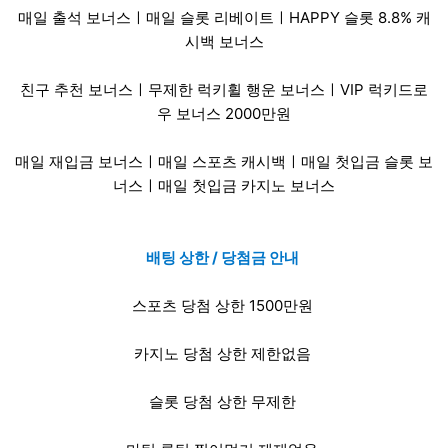
매일 출석 보너스ㅣ매일 슬롯 리베이트ㅣHAPPY 슬롯 8.8% 캐
시백 보너스
친구 추천 보너스ㅣ무제한 럭키휠 행운 보너스ㅣVIP 럭키드로
우 보너스 2000만원
매일 재입금 보너스ㅣ매일 스포츠 캐시백ㅣ매일 첫입금 슬롯 보
너스ㅣ매일 첫입금 카지노 보너스
배팅 상한 / 당첨금 안내
스포츠 당첨 상한 1500만원
카지노 당첨 상한 제한없음
슬롯 당첨 상한 무제한