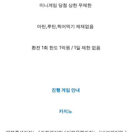
미니게임 당첨 상한 무제한
마틴,루틴,찍어먹기 제재없음
환전 1회 한도 1억원 / 1일 제한 없음
진행 게임 안내
카지노