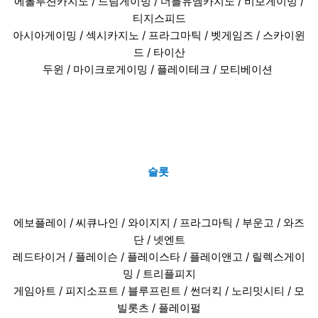
에볼루션카지노 / 드림게이밍 / 더블유엠카지노 / 비보게이밍 /
티지스피드
아시아게이밍 / 섹시카지노 / 프라그마틱 / 벳게임즈 / 스카이윈
드 / 타이산
두윈 / 마이크로게이밍 / 플레이테크 / 모티베이션
슬롯
에보플레이 / 씨큐나인 / 와이지지 / 프라그마틱 / 부운고 / 와즈
단 / 넷엔트
레드타이거 / 플레이슨 / 플레이스타 / 플레이앤고 / 릴렉스게이
밍 / 트리플피지
게임아트 / 피지소프트 / 블루프린트 / 썬더킥 / 노리밋시티 / 모
빌롯츠 / 플레이펄