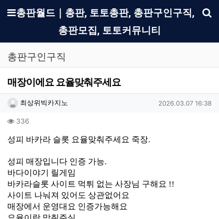
메뉴
총판월드｜총판, 토토총판, 총판구인구직,
총판모집, 토토커뮤니티
기
총판구인구직
매장이에요 요율맞춰주세요
작성자 정보
작성
작성일
최상위빅카지노
2026.03.07 16:38
컨텐츠 정보
조회
336
본문
성피 바카라 슬롯 요율맞춰주세요 죽장.
성피 매장입니다 인증 가능.
바다이야기 릴게임
바카라슬롯 사이트 먹튀 없는 사장님 구해요 !!
사이트 나눠져 있어도 상관없어요
매장에서 운영대요 인증가능해요
요율이랑 맞춰주실