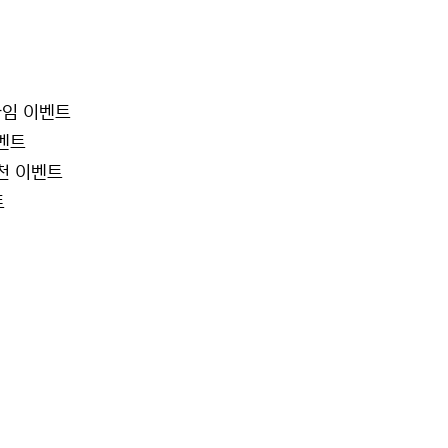
타임 이벤트
이벤트
천 이벤트
트