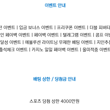
이벤트 안내
전 이벤트ㅣ입금 보너스 이벤트ㅣ프리쿠폰 이벤트ㅣ더블 피버
인 페이백 이벤트ㅣ페이백 이벤트ㅣ텔레그램 이벤트ㅣ콤프 
 달성 이벤트ㅣ에볼루션 라이트닝 무제한 베팅 이벤트ㅣ지인추
출석체크 이벤트ㅣ카지노 일일 페이백 이벤트ㅣ올미적중 이벤
배팅 상한 / 당첨금 안내
스포츠 당첨 상한 4000만원