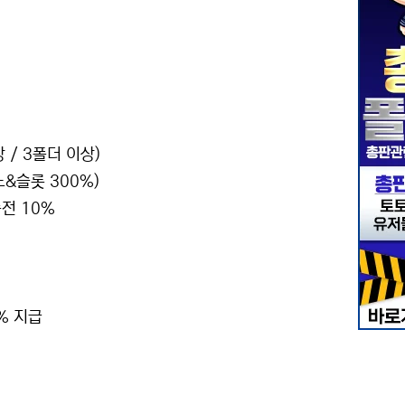
상 / 3폴더 이상)
&슬롯 300%)
충전 10%
5% 지급