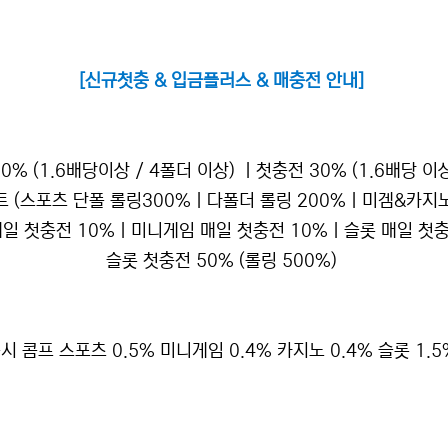
[신규첫충 & 입금플러스 & 매충전 안내]
% (1.6배당이상 / 4폴더 이상) ㅣ첫충전 30% (1.6배당 이
트 (스포츠 단폴 롤링300%ㅣ다폴더 롤링 200%ㅣ미겜&카지노
일 첫충전 10%ㅣ미니게임 매일 첫충전 10%ㅣ슬롯 매일 첫
슬롯 첫충전 50% (롤링 500%)
시 콤프 스포츠 0.5% 미니게임 0.4% 카지노 0.4% 슬롯 1.