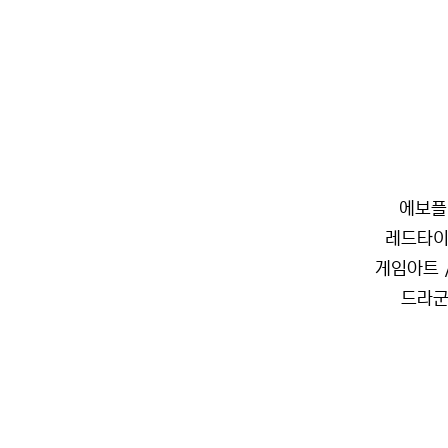
에보플레
레드타이
게임아트 
드라군