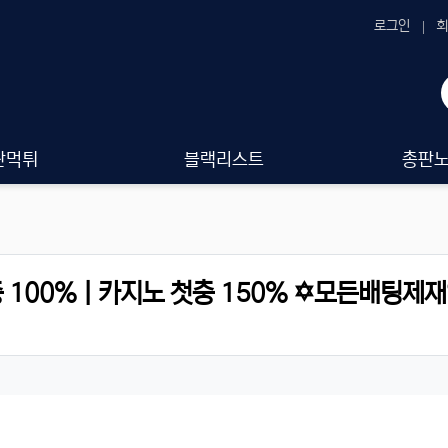
로그인
회
판먹튀
블랙리스트
총판
 첫충 100%ㅣ카지노 첫충 150% ✡️모든배