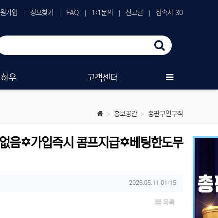
원가입
정보찾기
FAQ
1:1문의
신고글
접속자 30
노하우
고객센터
홍보공간
총판구인구직
팅제재없음✡️가입즉시 콤프지급✡️베팅한도무
작성일
2026.05.11 01:15
목록