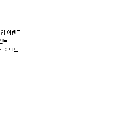
타임 이벤트
이벤트
천 이벤트
트