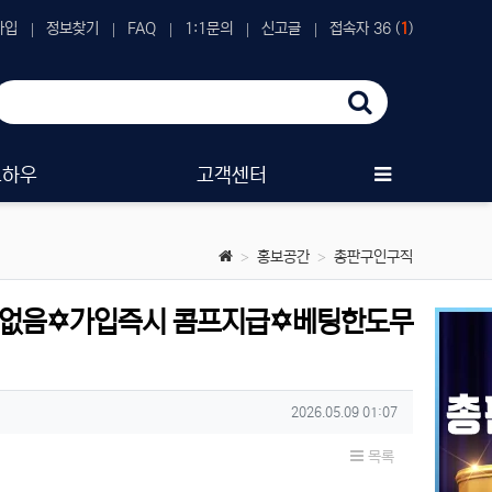
가입
정보찾기
FAQ
1:1문의
신고글
접속자 36 (
1
)
노하우
고객센터
홍보공간
총판구인구직
팅제재없음✡️가입즉시 콤프지급✡️베팅한도무
작성일
2026.05.09 01:07
목록