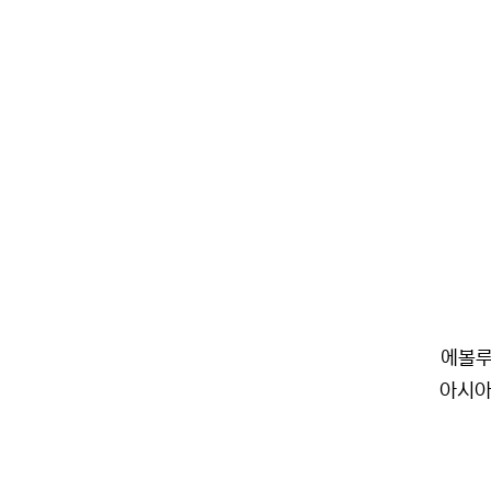
에볼루
아시아