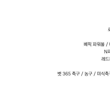
베픽 파워볼 / 
N파
레드
벳 365 축구 / 농구 / 미식