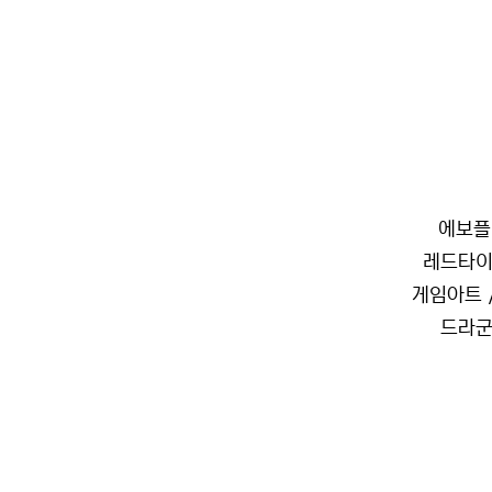
에보플레
레드타이
게임아트 
드라군