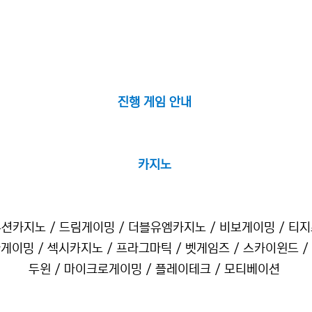
진행 게임 안내
카지노
션카지노 / 드림게이밍 / 더블유엠카지노 / 비보게이밍 / 티
게이밍 / 섹시카지노 / 프라그마틱 / 벳게임즈 / 스카이윈드 /
두윈 / 마이크로게이밍 / 플레이테크 / 모티베이션