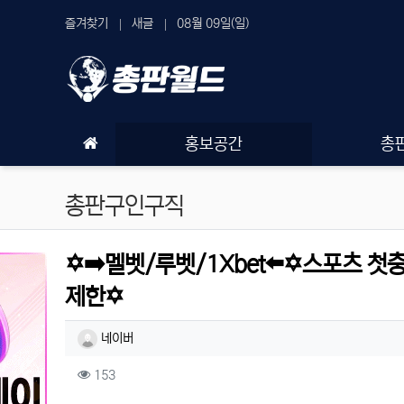
상단 네비
즐겨찾기
새글
08월 09일(일)
메인 메뉴
홍보공간
총
총판구인구직
✡️➡️멜벳/루벳/1Xbet⬅️✡️스포츠
제한✡️
작성자 정보
작성
네이버
컨텐츠 정보
조회
153