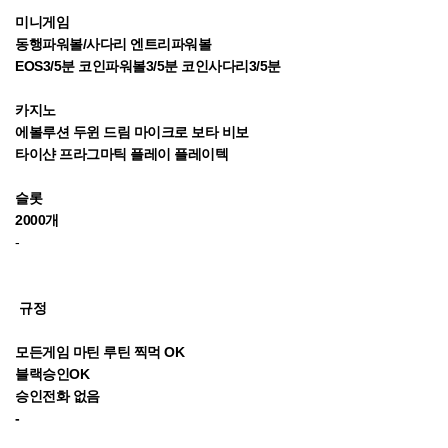
미니게임
동행파워볼/사다리 엔트리파워볼
EOS3/5분 코인파워볼3/5분 코인사다리3/5분
카지노
에볼루션 두윈 드림 마이크로 보타 비보
타이샨 프라그마틱 플레이 플레이텍
슬롯
2000개
-
규정
모든게임 마틴 루틴 찍먹 OK
블랙승인OK
승인전화 없음
-