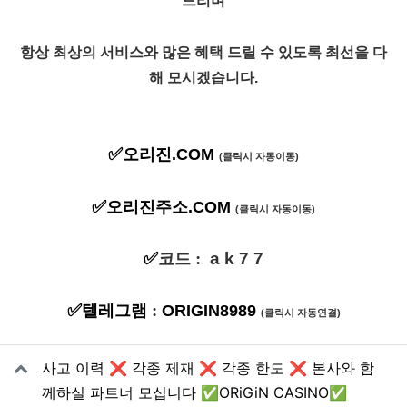
드리며
항상 최상의 서비스와 많은 혜택 드릴 수 있도록 최선을 다
해 모시겠습니다.
✅
오리진.COM
(클릭시 자동이동)
✅
오리진주소.COM
(클릭시 자동이동)
✅
:
a k 7 7
코드
✅
:
텔레그램
ORIGIN8989
(클릭시 자동연결)
관련자료
사고 이력 ❌ 각종 제재 ❌ 각종 한도 ❌ 본사와 함
께하실 파트너 모십니다 ✅ORiGiN CASINO✅