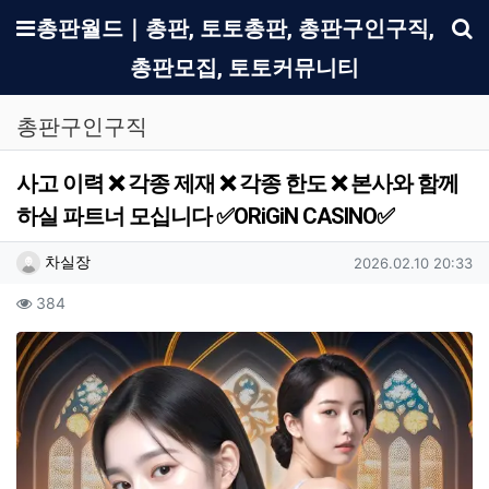
메뉴
총판월드｜총판, 토토총판, 총판구인구직,
총판모집, 토토커뮤니티
기
총판구인구직
사고 이력 ❌ 각종 제재 ❌ 각종 한도 ❌ 본사와 함께
하실 파트너 모십니다 ✅ORiGiN CASINO✅
작성자 정보
작성
작성일
차실장
2026.02.10 20:33
컨텐츠 정보
조회
384
본문