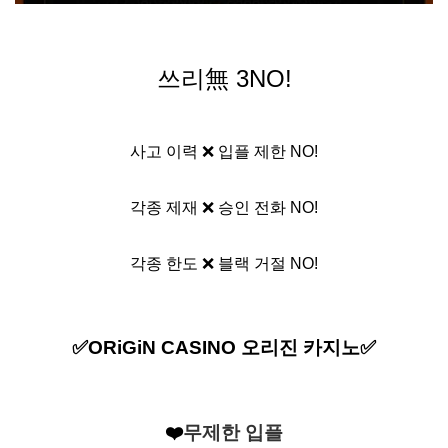
쓰리無 3NO!
사고 이력 ❌ 입플 제한
NO!
각종 제재 ❌
승인 전화
NO!
각종 한도
❌ 블랙 거절
NO!
✅
ORiGiN CASINO
오리진 카지노
✅
❤️
무제한 입플