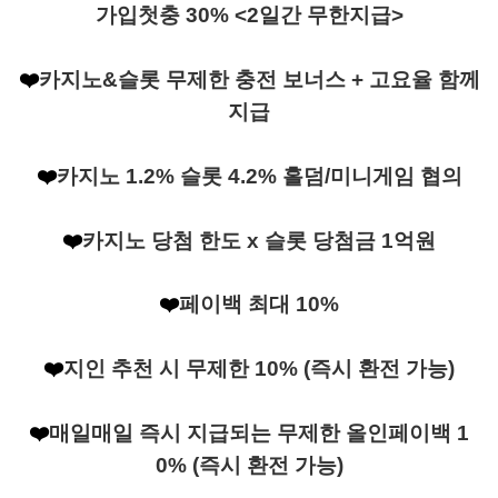
가입첫충 30% <2일간 무한지급>
❤️
카지노&슬롯 무제한 충전 보너스 + 고요율 함께
지급
❤️
카지노 1.2% 슬롯 4.2% 홀덤/미니게임 협의
❤️
카지노 당첨 한도 x 슬롯 당첨금 1억원
❤️
페이백 최대 10%
❤️
지인 추천 시 무제한 10% (즉시 환전 가능)
❤️
매일매일 즉시 지급되는 무제한 올인페이백 1
0% (즉시 환전 가능)