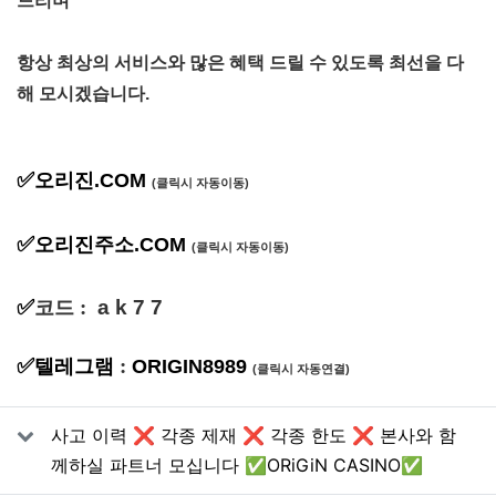
드리며
항상 최상의 서비스와 많은 혜택 드릴 수 있도록 최선을 다
해 모시겠습니다.
✅
오리진.COM
(클릭시 자동이동)
✅
오리진주소.COM
(클릭시 자동이동)
✅
:
a k 7 7
코드
✅
:
텔레그램
ORIGIN8989
(클릭시 자동연결)
관련자료
사고 이력 ❌ 각종 제재 ❌ 각종 한도 ❌ 본사와 함
께하실 파트너 모십니다 ✅ORiGiN CASINO✅