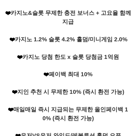
❤️
카지노&슬롯 무제한 충전 보너스 + 고요율 함께
지급
❤️
카지노 1.2% 슬롯 4.2% 홀덤/
미니게임 2.0%
❤️
카지노 당첨 한도 x 슬롯 당첨금 1억원
❤️
페이백 최대 10%
❤️
지인 추천 시 무제한 10% (즉시 환전 가능)
❤️
매일매일 즉시 지급되는 무제한 올인페이백 1
0% (즉시 환전 가능)
❤️
유저VS유저 와일드/레볼루션 홀덤 오픈