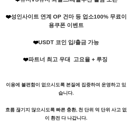
❤️
성인사이트 연계 OP 건마 등 업소100% 무료이
용쿠폰 이벤트
❤️
USDT 코인 입/출금 가능
❤️
파트너 최고 우대 고요율 + 루징
이용에 불편함이 없으시도록 본질에 집중하여 운영하고 있
습니다.
흐름 끊기지 않으시도록 빠른 충환, 천 단위 억 단위 사고 없
이 환전 다 나갑니다.