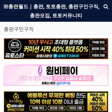
메뉴
총판월드｜총판, 토토총판, 총판구인구직,
총판모집, 토토커뮤니티
기
총판구인구직