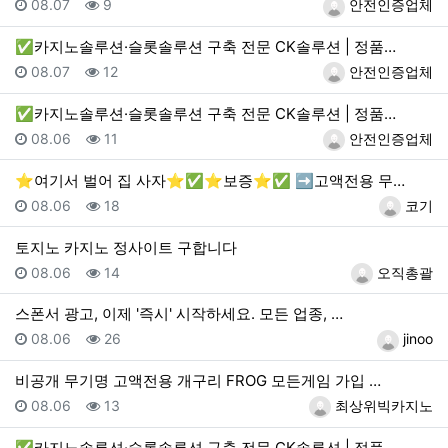
등록일
조회
등록자
08.07
9
안전인증업체
✅카지노솔루션·슬롯솔루션 구축 전문 CK솔루션 | 정품…
등록일
조회
등록자
08.07
12
안전인증업체
✅카지노솔루션·슬롯솔루션 구축 전문 CK솔루션 | 정품…
등록일
조회
등록자
08.06
11
안전인증업체
⭐여기서 벌어 집 사자⭐✅⭐️보증⭐️✅ ➡️고액전용 무…
등록일
조회
등록자
08.06
18
코기
토지노 카지노 정사이트 구합니다
등록일
조회
등록자
08.06
14
오직총괄
스폰서 광고, 이제 '즉시' 시작하세요. 모든 업종, …
등록일
조회
등록자
08.06
26
jinoo
비공개 무기명 고액전용 개구리 FROG 모든게임 가입 …
등록일
조회
등록자
08.06
13
최상위빅카지노
✅카지노솔루션·슬롯솔루션 구축 전문 CK솔루션 | 정품…