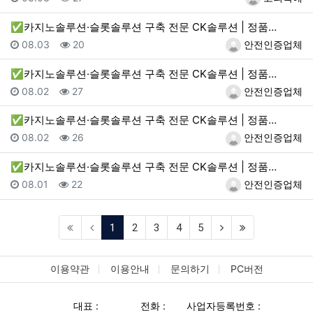
✅카지노솔루션·슬롯솔루션 구축 전문 CK솔루션 | 정품…
등록일
조회
등록자
08.03
20
안전인증업체
✅카지노솔루션·슬롯솔루션 구축 전문 CK솔루션 | 정품…
등록일
조회
등록자
08.02
27
안전인증업체
✅카지노솔루션·슬롯솔루션 구축 전문 CK솔루션 | 정품…
등록일
조회
등록자
08.02
26
안전인증업체
✅카지노솔루션·슬롯솔루션 구축 전문 CK솔루션 | 정품…
등록일
조회
등록자
08.01
22
안전인증업체
(current)
1
2
3
4
5
이용약관
이용안내
문의하기
PC버전
대표 :
전화 :
사업자등록번호 :