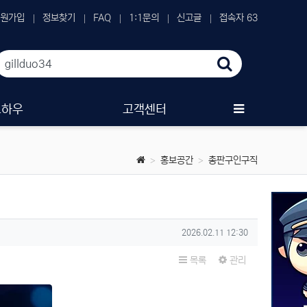
원가입
정보찾기
FAQ
1:1문의
신고글
접속자 63
노하우
고객센터
홍보공간
총판구인구직
작성일
2026.02.11 12:30
목록
관리