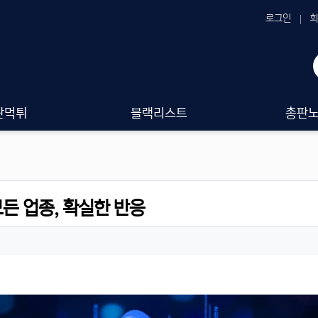
로그인
회
판먹튀
블랙리스트
총판
모든 업종, 확실한 반응