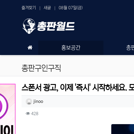
상단 네비
즐겨찾기
새글
08월 07일(금)
메인 메뉴
홍보공간
총
총판구인구직
스폰서 광고, 이제 '즉시' 시작하세요. 
작성자 정보
작성
jinoo
컨텐츠 정보
조회
428
본문