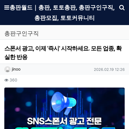
메뉴
총판월드｜총판, 토토총판, 총판구인구직,
총판모집, 토토커뮤니티
기
총판구인구직
스폰서 광고, 이제 '즉시' 시작하세요. 모든 업종, 확
실한 반응
작성자 정보
작성
작성일
jinoo
2026.02.19 12:26
컨텐츠 정보
조회
360
본문