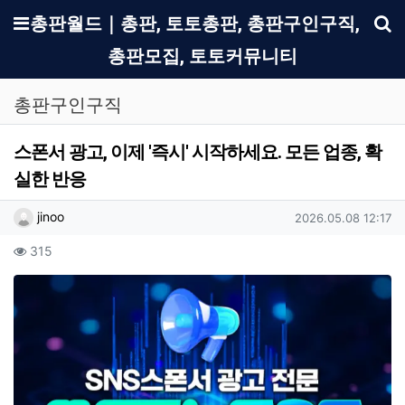
메뉴
총판월드｜총판, 토토총판, 총판구인구직,
총판모집, 토토커뮤니티
기
총판구인구직
스폰서 광고, 이제 '즉시' 시작하세요. 모든 업종, 확
실한 반응
작성자 정보
작성
작성일
jinoo
2026.05.08 12:17
컨텐츠 정보
조회
315
본문