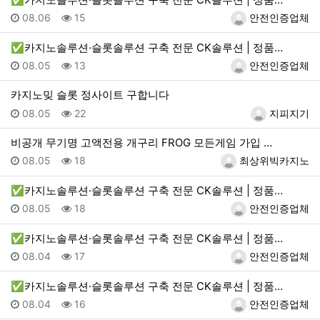
등록일
조회
등록자
08.06
15
안전인증업체
✅카지노솔루션·슬롯솔루션 구축 전문 CK솔루션 | 정품…
등록일
조회
등록자
08.05
13
안전인증업체
카지노밎 슬롯 정사이트 구합니다
등록일
조회
등록자
08.05
22
지피지기
비공개 무기명 고액전용 개구리 FROG 모든게임 가입 …
등록일
조회
등록자
08.05
18
최상위빅카지노
✅카지노솔루션·슬롯솔루션 구축 전문 CK솔루션 | 정품…
등록일
조회
등록자
08.05
18
안전인증업체
✅카지노솔루션·슬롯솔루션 구축 전문 CK솔루션 | 정품…
등록일
조회
등록자
08.04
17
안전인증업체
✅카지노솔루션·슬롯솔루션 구축 전문 CK솔루션 | 정품…
등록일
조회
등록자
08.04
16
안전인증업체