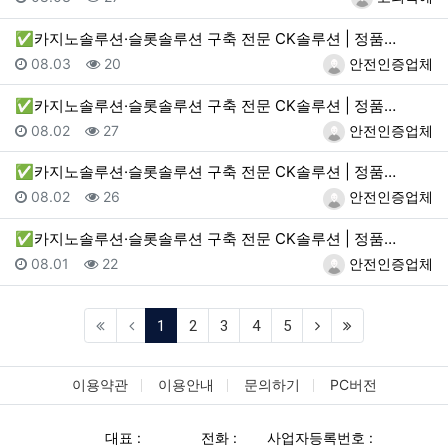
✅카지노솔루션·슬롯솔루션 구축 전문 CK솔루션 | 정품…
등록일
조회
등록자
08.03
20
안전인증업체
✅카지노솔루션·슬롯솔루션 구축 전문 CK솔루션 | 정품…
등록일
조회
등록자
08.02
27
안전인증업체
✅카지노솔루션·슬롯솔루션 구축 전문 CK솔루션 | 정품…
등록일
조회
등록자
08.02
26
안전인증업체
✅카지노솔루션·슬롯솔루션 구축 전문 CK솔루션 | 정품…
등록일
조회
등록자
08.01
22
안전인증업체
(current)
1
2
3
4
5
이용약관
이용안내
문의하기
PC버전
대표 :
전화 :
사업자등록번호 :