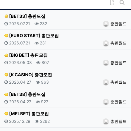
게시물 
게시
[BET33] 총판모집
등록일
조회
등록자
2026.07.21
232
총판월드
[EURO START] 총판모집
등록일
조회
등록자
2026.07.21
231
총판월드
[BIG BET] 총판모집
등록일
조회
등록자
2026.05.08
807
총판월드
[K CASINO] 총판모집
등록일
조회
등록자
2026.04.27
963
총판월드
[BET38] 총판모집
등록일
조회
등록자
2026.04.27
927
총판월드
[MELBET] 총판모집
등록일
조회
등록자
2025.12.29
2262
총판월드