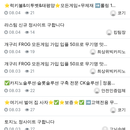
⭐️럭키볼&미투벳&태평양⭐️모든게임=무제재 ➡️롤링 1…
등록일
조회
등록자
08.04
21
코기
라스팀 신규 정사이트 구합니다
등록일
조회
등록자
08.04
14
킹팀장
개구리 FROG 모든게임 가입 입플 50프로 무기명 맛…
등록일
조회
등록자
08.04
19
최상위빅카지노
개구리 FROG 모든게임 가입 입플 50프로 무기명 맛…
등록일
조회
등록자
08.03
21
최상위빅카지노
✅카지노솔루션·슬롯솔루션 구축 전문 CK솔루션 | 정품…
등록일
조회
등록자
08.03
22
안전인증업체
⭐여기서 벌어 집 사자⭐✅⭐️보증⭐️✅ ➡️고액전용 무…
등록일
조회
등록자
08.03
27
코기
토지노 정사이트 구합니다
등록일
조회
등록자
08.03
27
고뇌속에