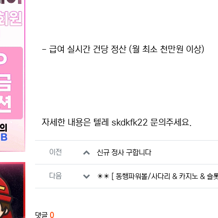
- 급여 실시간 건당 정산 (월 최소 천만원 이상)
자세한 내용은 텔레 skdkfk22 문의주세요.
관련자료
이전
신규 정사 구합니다
다음
✴️✴️ [ 동행파워볼/사다리 & 카지노 & 슬롯
댓글
0