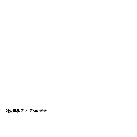
 ] 최상부받치기 하루 ✴️✴️