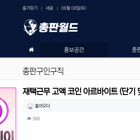
상단 네비
즐겨찾기
새글
08월 08일(토)
메인 메뉴
홍보공간
총
총판구인구직
재택근무 고액 코인 아르바이트 (단기 
작성자 정보
작성
들어오다
컨텐츠 정보
조회
580
본문