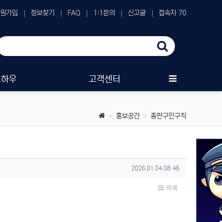
원가입
정보찾기
FAQ
1:1문의
신고글
접속자 70
노하우
고객센터
홍보공간
총판구인구직
작성일
2026.01.04 08:46
목록