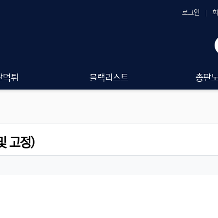
로그인
회
판먹튀
블랙리스트
총판
및 고정)