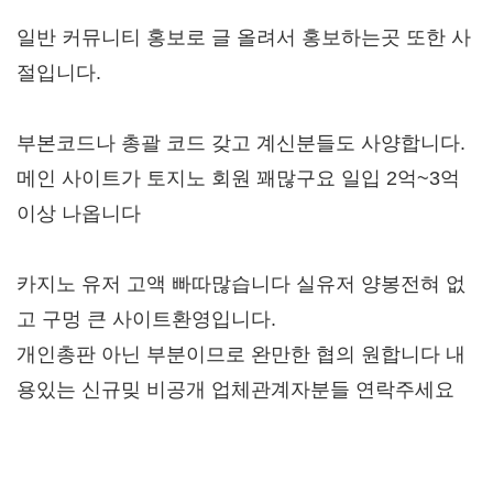
일반 커뮤니티 홍보로 글 올려서 홍보하는곳 또한 사
절입니다.
부본코드나 총괄 코드 갖고 계신분들도 사양합니다.
메인 사이트가 토지노 회원 꽤많구요 일입 2억~3억
이상 나옵니다
카지노 유저 고액 빠따많습니다 실유저 양봉전혀 없
고 구멍 큰 사이트환영입니다.
개인총판 아닌 부분이므로 완만한 협의 원합니다 내
용있는 신규밎 비공개 업체관계자분들 연락주세요