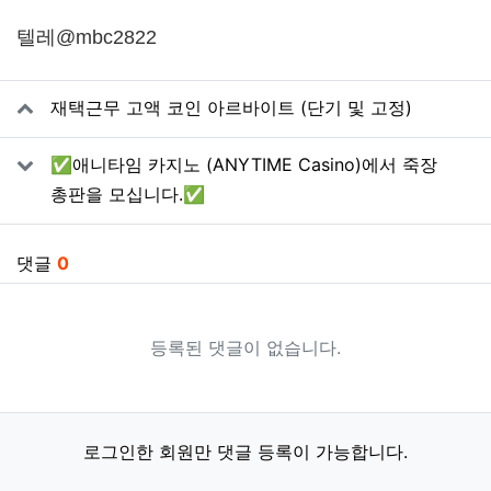
텔레@mbc2822
관련자료
재택근무 고액 코인 아르바이트 (단기 및 고정)
✅애니타임 카지노 (ANYTIME Casino)에서 죽장
총판을 모십니다.✅
댓글
0
등록된 댓글이 없습니다.
로그인한 회원만 댓글 등록이 가능합니다.