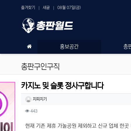
상단 네비
즐겨찾기
새글
08월 07일(금)
메인 메뉴
홍보공간
총
총판구인구직
카지노 밎 슬롯 정사구합니다
작성자 정보
작성
지피지기
컨텐츠 정보
조회
443
본문
현재 기존 제휴 가놀공원 제외하고 신규 업체 한곳