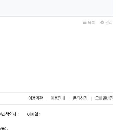
목록
관리
이용약관
이용안내
문의하기
모바일버전
리책임자 :
이메일 :
rved.