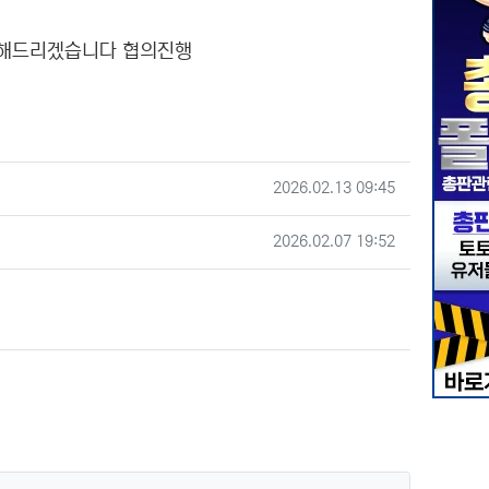
행 해드리겠습니다 협의진행
작성일
2026.02.13 09:45
작성일
2026.02.07 19:52