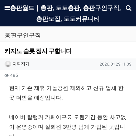
메뉴
총판월드｜총판, 토토총판, 총판구인구직,
총판모집, 토토커뮤니티
기
총판구인구직
카지노 슬롯 정사 구합니다
작성자 정보
작성
작성일
지피지기
2026.01.29 11:09
컨텐츠 정보
조회
485
본문
현재 기존 제휴 가놀공원 제외하고 신규 업체 한
곳 더받을 예정입니다.
네이버 탑랭커 카페이구요 오랜기간 동안 사고없
이 운영중이며 실회원 3만명 넘게 가입된 곳입니