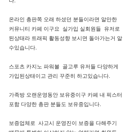
다.
온라인 총판쪽 오래 하셨던 분들이라면 알만한
커뮤니티 카페 이구요 실가입 실회원들 유저로
된상태라 트래픽 활동성향 보시면 돌아가는거 알
수있습니다.
스포츠 카지노 파워볼 골고루 유저들 다양하게
가입된상태이고 관리 꾸준히 하고있습니다.
가족방 오랜운영동안 보유중이구 카페 내 픽스터
포함 다양한 총판 분들도 보유중입니다.
보증업체로 사고시 운영진이 보증을 다해주기