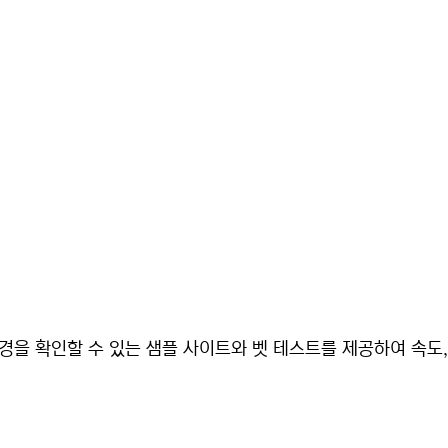
경을 확인할 수 있는 샘플 사이트와 벳 테스트를 제공하여 속도,