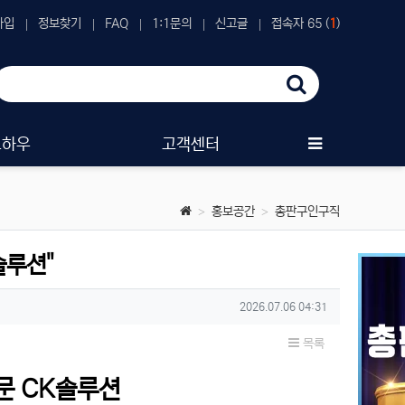
가입
정보찾기
FAQ
1:1문의
신고글
접속자 65 (
1
)
노하우
고객센터
홍보공간
총판구인구직
솔루션"
작성일
2026.07.06 04:31
목록
문 CK솔루션