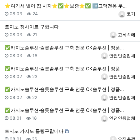
⭐여기서 벌어 집 사자⭐✅⭐️보증⭐️✅ ➡️고액전용 무…
등록일
조회
등록자
08.03
24
코기
토지노 정사이트 구합니다
등록일
조회
등록자
08.03
21
고뇌속에
✅카지노솔루션·슬롯솔루션 구축 전문 CK솔루션 | 정품…
등록일
조회
등록자
08.03
18
안전인증업체
✅카지노솔루션·슬롯솔루션 구축 전문 CK솔루션 | 정품…
등록일
조회
등록자
08.02
23
안전인증업체
✅카지노솔루션·슬롯솔루션 구축 전문 CK솔루션 | 정품…
등록일
조회
등록자
08.02
22
안전인증업체
✅카지노솔루션·슬롯솔루션 구축 전문 CK솔루션 | 정품…
등록일
조회
등록자
08.01
18
안전인증업체
토지노 카지노 롤링구합니다
등록일
조회
등록자
08.01
26
오직총괄