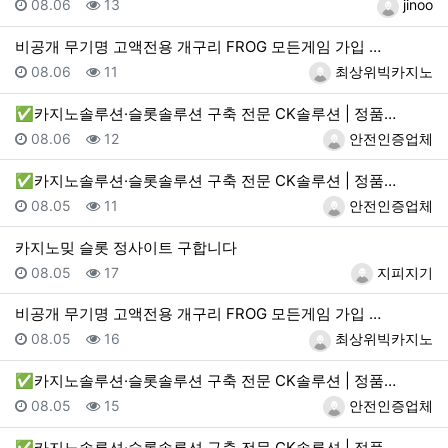
등록일
조회
등록자
08.06
13
jinoo
비공개 무기명 고액전용 개구리 FROG 모든게임 가입 …
등록일
조회
등록자
08.06
11
최상위빅카지노
✅카지노솔루션·슬롯솔루션 구축 전문 CK솔루션 | 정품…
등록일
조회
등록자
08.06
12
안전인증업체
✅카지노솔루션·슬롯솔루션 구축 전문 CK솔루션 | 정품…
등록일
조회
등록자
08.05
11
안전인증업체
카지노밎 슬롯 정사이트 구합니다
등록일
조회
등록자
08.05
17
지피지기
비공개 무기명 고액전용 개구리 FROG 모든게임 가입 …
등록일
조회
등록자
08.05
16
최상위빅카지노
✅카지노솔루션·슬롯솔루션 구축 전문 CK솔루션 | 정품…
등록일
조회
등록자
08.05
15
안전인증업체
✅카지노솔루션·슬롯솔루션 구축 전문 CK솔루션 | 정품…