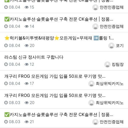
등록일
조회
등록자
08.04
15
안전인증업체
✅카지노솔루션·슬롯솔루션 구축 전문 CK솔루션 | 정품…
등록일
조회
등록자
08.04
14
안전인증업체
⭐️럭키볼&미투벳&태평양⭐️모든게임=무제재 ➡️롤링 1…
등록일
조회
등록자
08.04
20
코기
라스팀 신규 정사이트 구합니다
등록일
조회
등록자
08.04
12
킹팀장
개구리 FROG 모든게임 가입 입플 50프로 무기명 맛…
등록일
조회
등록자
08.04
17
최상위빅카지노
개구리 FROG 모든게임 가입 입플 50프로 무기명 맛…
등록일
조회
등록자
08.03
20
최상위빅카지노
✅카지노솔루션·슬롯솔루션 구축 전문 CK솔루션 | 정품…
등록일
조회
등록자
08.03
21
안전인증업체