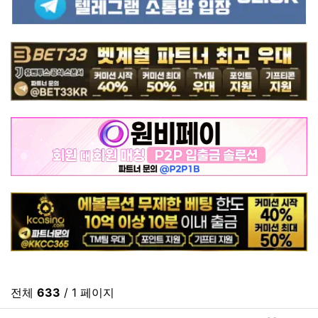
전체
633
/ 1 페이지