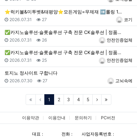
⭐️럭키볼&미투벳&태평양⭐️모든게임=무제재 ➡️롤링 1…
등록일
조회
등록자
2026.07.31
27
코기
✅카지노솔루션·슬롯솔루션 구축 전문 CK솔루션 | 정품…
등록일
조회
등록자
2026.07.31
26
안전인증업체
✅카지노솔루션·슬롯솔루션 구축 전문 CK솔루션 | 정품…
등록일
조회
등록자
2026.07.31
25
안전인증업체
토지노 정사이트 구합니다
등록일
조회
등록자
2026.07.30
27
고뇌속에
(current)
1
2
3
4
5
이용약관
이용안내
문의하기
PC버전
대표 :
전화 :
사업자등록번호 :