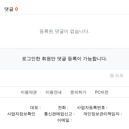
댓글
0
등록된 댓글이 없습니다.
로그인한 회원만 댓글 등록이 가능합니다.
목록
이용약관
이용안내
문의하기
PC버전
대표 :
전화 :
사업자등록번호 :
사업자정보확인
통신판매업신고 :
개인정보관리책임자 :
이메일 :