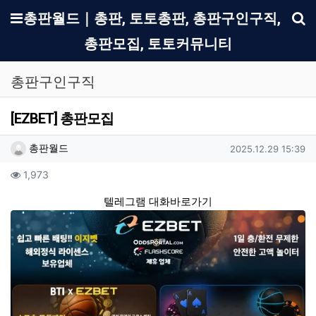
메뉴
총판월드｜총판, 토토총판, 총판구인구직,
총판모집, 토토커뮤니티
기
총판구인구직
[EZBET] 총판모집
작성자 정보
작성
작성일
총판월드
2025.12.29 15:39
컨텐츠 정보
조회
1,973
본문
텔레그램 대화바로가기