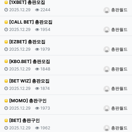
[1XBET] 총판모집
등록일
조회
등록자
2025.12.29
2244
총판월드
[CALL BET] 총판모집
등록일
조회
등록자
2025.12.29
1954
총판월드
[EZBET] 총판모집
등록일
조회
등록자
2025.12.29
1979
총판월드
[KBO.BET] 총판모집
등록일
조회
등록자
2025.12.29
1848
총판월드
[BET WIZ] 총판모집
등록일
조회
등록자
2025.12.29
1874
총판월드
[MOMO] 총판구인
등록일
조회
등록자
2025.12.29
1973
총판월드
[BET] 총판구인
등록일
조회
등록자
2025.12.29
1962
총판월드