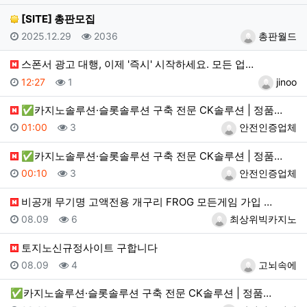
[SITE] 총판모집
등록일
조회
등록자
2025.12.29
2036
총판월드
스폰서 광고 대행, 이제 '즉시' 시작하세요. 모든 업…
등록일
조회
등록자
12:27
1
jinoo
✅카지노솔루션·슬롯솔루션 구축 전문 CK솔루션 | 정품…
등록일
조회
등록자
01:00
3
안전인증업체
✅카지노솔루션·슬롯솔루션 구축 전문 CK솔루션 | 정품…
등록일
조회
등록자
00:10
3
안전인증업체
비공개 무기명 고액전용 개구리 FROG 모든게임 가입 …
등록일
조회
등록자
08.09
6
최상위빅카지노
토지노신규정사이트 구합니다
등록일
조회
등록자
08.09
4
고뇌속에
✅카지노솔루션·슬롯솔루션 구축 전문 CK솔루션 | 정품…