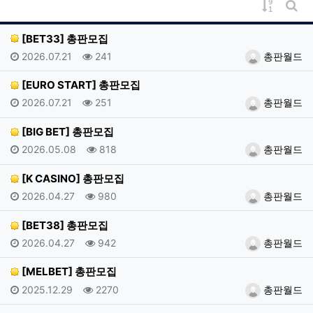
게시물 
게시
[BET33] 총판모집
등록일
조회
등록자
2026.07.21
241
총판월드
[EURO START] 총판모집
등록일
조회
등록자
2026.07.21
251
총판월드
[BIG BET] 총판모집
등록일
조회
등록자
2026.05.08
818
총판월드
[K CASINO] 총판모집
등록일
조회
등록자
2026.04.27
980
총판월드
[BET38] 총판모집
등록일
조회
등록자
2026.04.27
942
총판월드
[MELBET] 총판모집
등록일
조회
등록자
2025.12.29
2270
총판월드