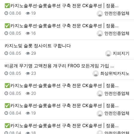
✅카지노솔루션·슬롯솔루션 구축 전문 CK솔루션 | 정품…
등록일
조회
등록자
08.06
19
안전인증업체
✅카지노솔루션·슬롯솔루션 구축 전문 CK솔루션 | 정품…
등록일
조회
등록자
08.05
16
안전인증업체
카지노밎 슬롯 정사이트 구합니다
등록일
조회
등록자
08.05
29
지피지기
비공개 무기명 고액전용 개구리 FROG 모든게임 가입 …
등록일
조회
등록자
08.05
23
최상위빅카지노
✅카지노솔루션·슬롯솔루션 구축 전문 CK솔루션 | 정품…
등록일
조회
등록자
08.05
20
안전인증업체
✅카지노솔루션·슬롯솔루션 구축 전문 CK솔루션 | 정품…
등록일
조회
등록자
08.04
19
안전인증업체
✅카지노솔루션·슬롯솔루션 구축 전문 CK솔루션 | 정품…
등록일
조회
등록자
08.04
18
안전인증업체