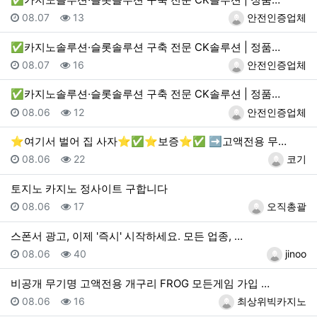
등록일
조회
등록자
08.07
13
안전인증업체
✅카지노솔루션·슬롯솔루션 구축 전문 CK솔루션 | 정품…
등록일
조회
등록자
08.07
16
안전인증업체
✅카지노솔루션·슬롯솔루션 구축 전문 CK솔루션 | 정품…
등록일
조회
등록자
08.06
12
안전인증업체
⭐여기서 벌어 집 사자⭐✅⭐️보증⭐️✅ ➡️고액전용 무…
등록일
조회
등록자
08.06
22
코기
토지노 카지노 정사이트 구합니다
등록일
조회
등록자
08.06
17
오직총괄
스폰서 광고, 이제 '즉시' 시작하세요. 모든 업종, …
등록일
조회
등록자
08.06
40
jinoo
비공개 무기명 고액전용 개구리 FROG 모든게임 가입 …
등록일
조회
등록자
08.06
16
최상위빅카지노