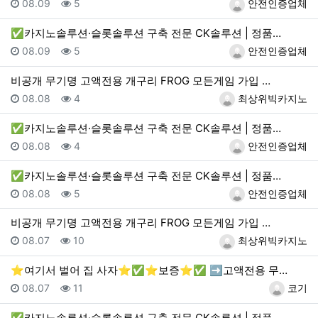
등록일
조회
등록자
08.09
5
안전인증업체
✅카지노솔루션·슬롯솔루션 구축 전문 CK솔루션 | 정품…
등록일
조회
등록자
08.09
5
안전인증업체
비공개 무기명 고액전용 개구리 FROG 모든게임 가입 …
등록일
조회
등록자
08.08
4
최상위빅카지노
✅카지노솔루션·슬롯솔루션 구축 전문 CK솔루션 | 정품…
등록일
조회
등록자
08.08
4
안전인증업체
✅카지노솔루션·슬롯솔루션 구축 전문 CK솔루션 | 정품…
등록일
조회
등록자
08.08
5
안전인증업체
비공개 무기명 고액전용 개구리 FROG 모든게임 가입 …
등록일
조회
등록자
08.07
10
최상위빅카지노
⭐여기서 벌어 집 사자⭐✅⭐️보증⭐️✅ ➡️고액전용 무…
등록일
조회
등록자
08.07
11
코기
✅카지노솔루션·슬롯솔루션 구축 전문 CK솔루션 | 정품…