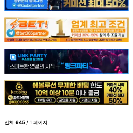
전체
645
/ 1 페이지