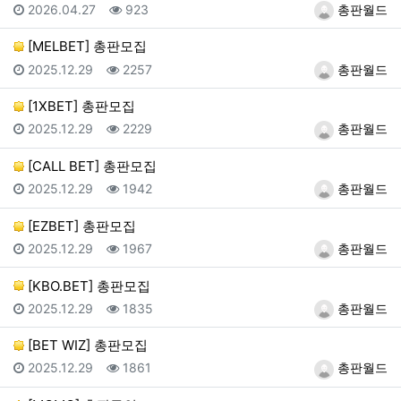
등록일
조회
등록자
2026.04.27
923
총판월드
[MELBET] 총판모집
등록일
조회
등록자
2025.12.29
2257
총판월드
[1XBET] 총판모집
등록일
조회
등록자
2025.12.29
2229
총판월드
[CALL BET] 총판모집
등록일
조회
등록자
2025.12.29
1942
총판월드
[EZBET] 총판모집
등록일
조회
등록자
2025.12.29
1967
총판월드
[KBO.BET] 총판모집
등록일
조회
등록자
2025.12.29
1835
총판월드
[BET WIZ] 총판모집
등록일
조회
등록자
2025.12.29
1861
총판월드