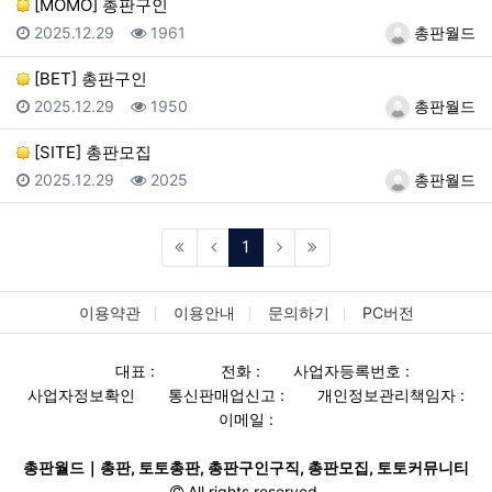
[MOMO] 총판구인
등록일
조회
등록자
2025.12.29
1961
총판월드
[BET] 총판구인
등록일
조회
등록자
2025.12.29
1950
총판월드
[SITE] 총판모집
등록일
조회
등록자
2025.12.29
2025
총판월드
(current)
1
이용약관
이용안내
문의하기
PC버전
대표 :
전화 :
사업자등록번호 :
사업자정보확인
통신판매업신고 :
개인정보관리책임자 :
이메일 :
총판월드｜총판, 토토총판, 총판구인구직, 총판모집, 토토커뮤니티
All rights reserved.