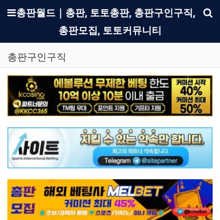
메뉴
총판월드｜총판, 토토총판, 총판구인구직,
총판모집, 토토커뮤니티
기
총판구인구직