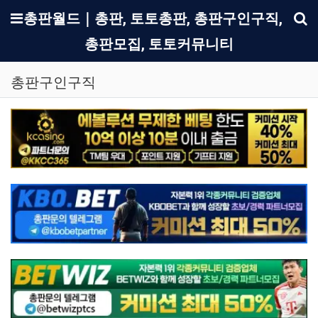
메뉴
총판월드｜총판, 토토총판, 총판구인구직,
총판모집, 토토커뮤니티
기
총판구인구직