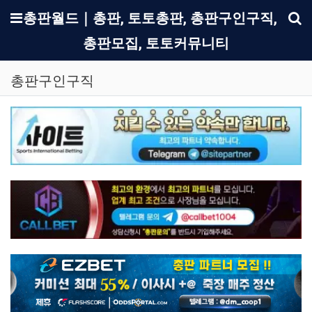
메뉴
총판월드｜총판, 토토총판, 총판구인구직,
총판모집, 토토커뮤니티
기
총판구인구직