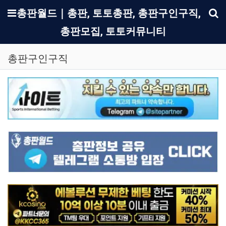
메뉴
총판월드｜총판, 토토총판, 총판구인구직,
총판모집, 토토커뮤니티
기
총판구인구직