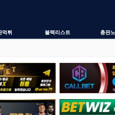
판먹튀
블랙리스트
총판