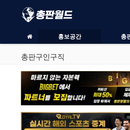
메인 메뉴
홍보공간
총
총판구인구직