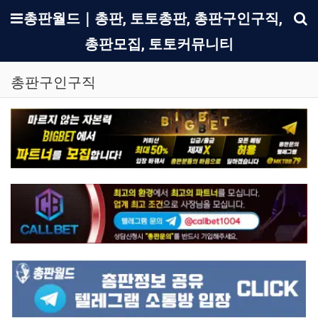
메뉴
총판월드｜총판, 토토총판, 총판구인구직,
총판모집, 토토커뮤니티
기
총판구인구직