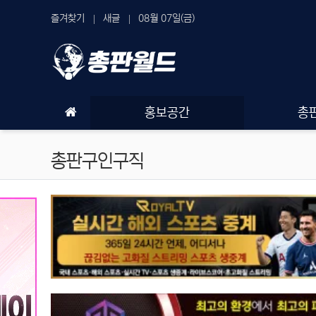
상단 네비
즐겨찾기
새글
08월 07일(금)
메인 메뉴
홍보공간
총
총판구인구직