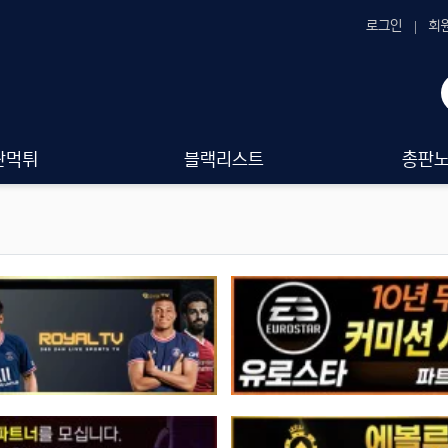
로그인
회
판먹튀
블랙리스트
총판