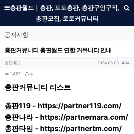
메뉴
총판월드｜총판, 토토총판, 총판구인구직,
총판모집, 토토커뮤니티
기
공지사항
총판커뮤니티 총판월드 연합 커뮤니티 안내
작성자 정보
작성
작성일
총판월드
2024.08.09 14:14
컨텐츠 정보
조회
댓글
1,422
4
본문
총판커뮤니티 리스트
총판119 -
https://partner119.com/
총판나라 -
https://partnernara.com/
총판타임 -
https://partnertm.com/