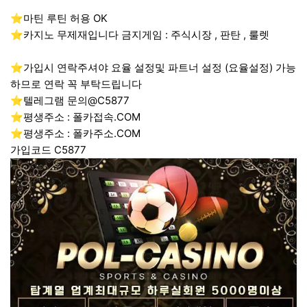
⭐️마틴 루틴 허용 OK
⭐️카지노 무제재입니다 금지게임 : 주식시장 , 판탄 , 룰렛
⭐️가입시 연락주셔야 요율 설정및 파트너 설정 (요율설정) 가능
하므로 연락 꼭 부탁드립니다
⭐️텔레그램 문의@C5877
⭐️평생주소 : 폴카접속.COM
⭐️평생주소 : 폴카주소.COM
가입코드 C5877