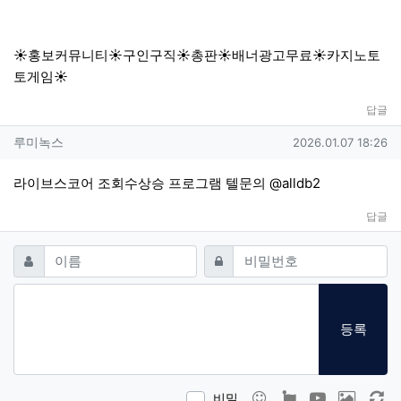
☀️홍보커뮤니티☀️구인구직☀️총판☀️배너광고무료☀️카지노토
토게임☀️
답글
루미녹스님의 댓글
작성일
루미녹스
2026.01.07 18:26
라이브스코어 조회수상승 프로그램 텔문의 @alldb2
답글
댓글쓰기
필수
필수
이름
비밀번호
등록
이모티콘
폰트어썸
동영상
이미지
새
비밀