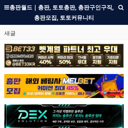
메뉴
총판월드｜총판, 토토총판, 총판구인구직,
총판모집, 토토커뮤니티
기
새글