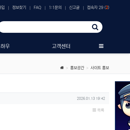
가입
정보찾기
FAQ
1:1문의
신고글
접속자 29 (
2
)
노하우
고객센터
홍보공간
사이트 홍보
작성일
2026.01.13 19:42
목록