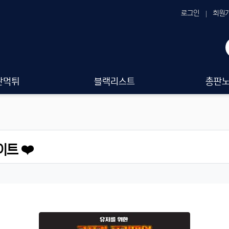
로그인
회원
판먹튀
블랙리스트
총판
트 ❤️