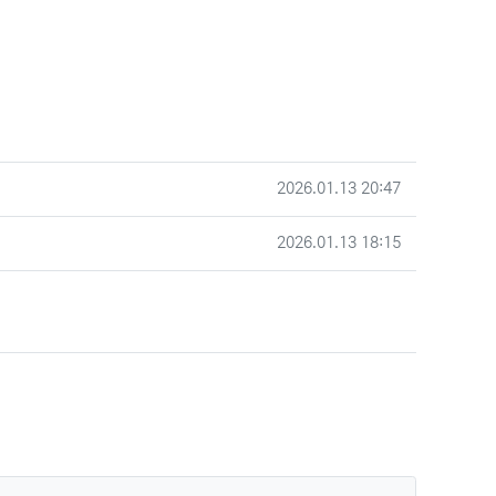
작성일
2026.01.13 20:47
작성일
2026.01.13 18:15