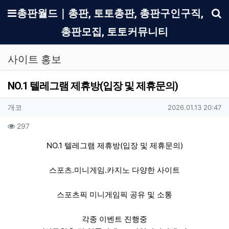
메뉴
총판월드｜총판, 토토총판, 총판구인구직,
총판모집, 토토커뮤니티
기
사이트 홍보
NO.1 텔레그램 제휴방(입장 및 제휴문의)
작성자 정보
작성
작성일
개코
2026.01.13 20:47
컨텐츠 정보
조회
297
본문
NO.1 텔레그램 제휴방(입장 및 제휴문의)
스포츠.미니게임.카지노 다양한 사이트
스포츠픽 미니게임픽 공유 및 소통
각종 이벤트 진행중