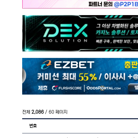
전체
2,086
/ 60 페이지
번호