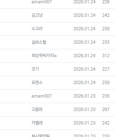
등록자
등록일
조회
amam007
2026.01.24
228
등록자
등록일
조회
김고냥
2026.01.24
242
등록자
등록일
조회
수고라
2026.01.24
250
등록자
등록일
조회
실버스틸
2026.01.24
233
등록자
등록일
조회
최상위빅카지노
2026.01.24
312
등록자
등록일
조회
코기
2026.01.24
227
등록자
등록일
조회
포텐스
2026.01.24
250
등록자
등록일
조회
amam007
2026.01.23
235
등록자
등록일
조회
고음파
2026.01.23
297
등록자
등록일
조회
카멜레
2026.01.23
242
등록자
등록일
조회
본사영업팀
2026.01.23
233