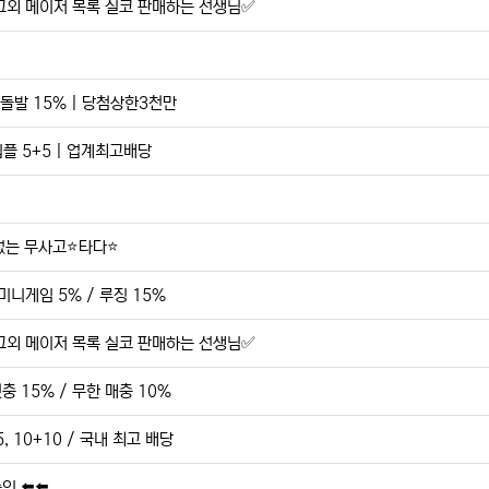
그외 메이저 목록 실코 판매하는 선생님✅
일돌발 15% | 당첨상한3천만
입플 5+5 | 업계최고배당
는 무사고⭐️타다⭐️
 미니게임 5% / 루징 15%
그외 메이저 목록 실코 판매하는 선생님✅
첫충 15% / 무한 매충 10%
, 10+10 / 국내 최고 배당
 ⬅️⬅️