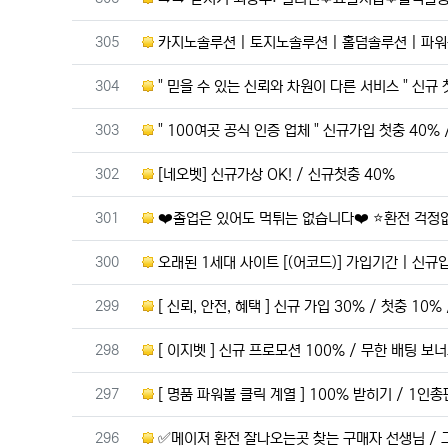
번호
305
카지노솔루션 | 토지노솔루션 | 홀덤솔루션 | 파
번호
304
" 믿을 수 있는 신뢰와 차원이 다른 서비스 " 신규 
번호
303
" 100여곳 공식 인증 업체 " 신규가입 첫충 40% /
번호
302
[네오벳] 신규가상 OK! / 신규첫충 40%
번호
301
❤️졸업은 있어도 먹튀는 없습니다❤️ ⭐️환전 걱정없
번호
300
오래된 1세대 사이트 [(어코드)] 가입기간 | 신규
번호
299
[ 신뢰, 안전, 혜택 ] 신규 가입 30% / 첫충 10%
번호
298
[ 이지벳 ] 신규 프로모션 100% / 무한 배팅 보너
번호
297
[ 명품 파워볼 클릭 계열 ] 100% 받히기 / 1인총
번호
296
✅메이저 환전 잘나오는곳 찾는 구매자 선생님 / 