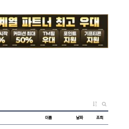
게시물 정렬
게시판 검색
이름
날짜
조회