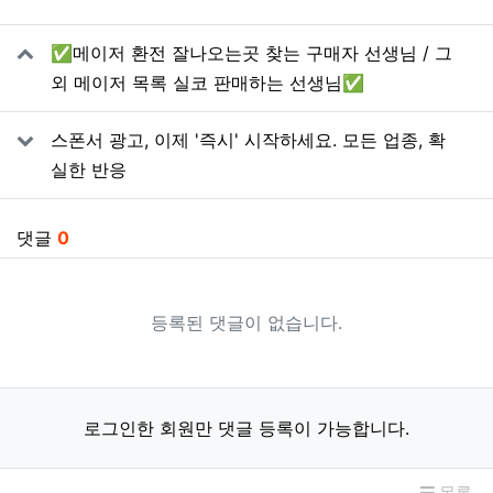
관련자료
✅메이저 환전 잘나오는곳 찾는 구매자 선생님 / 그
외 메이저 목록 실코 판매하는 선생님✅
스폰서 광고, 이제 '즉시' 시작하세요. 모든 업종, 확
실한 반응
댓글
0
등록된 댓글이 없습니다.
로그인한 회원만 댓글 등록이 가능합니다.
목록