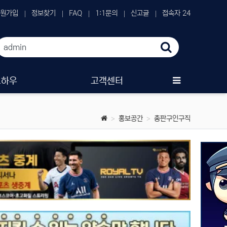
원가입
정보찾기
FAQ
1:1문의
신고글
접속자 24
노하우
고객센터
홍보공간
총판구인구직